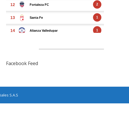
FACEBOOK FEED
Facebook Feed
ales S.A.S