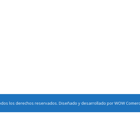
odos los derechos reservados. Diseñado y desarrollado por
WOW Comerci