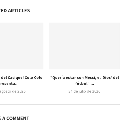
TED ARTICLES
 del Cacique! Colo Colo
“Quería estar con Messi, el ‘Dios’ del
resenta...
fútbol”:...
 agosto de 2026
31 de julio de 2026
E A COMMENT