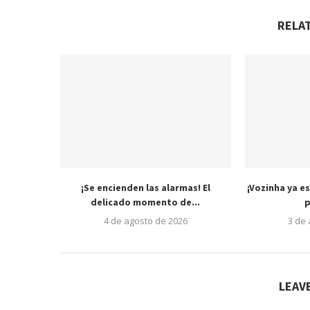
RELA
¡Se encienden las alarmas! El
¡Vozinha ya es
delicado momento de...
p
4 de agosto de 2026
3 de
LEAV