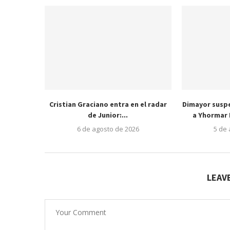
Cristian Graciano entra en el radar
Dimayor susp
de Junior:...
a Yhormar 
6 de agosto de 2026
5 de
LEAV