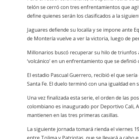
telón se cerró con tres enfrentamientos que agi
define quienes serán los clasificados a la siguien
Jaguares defiende su localía y se impone ante E
de Montería vuelve a ver la victoria, luego de p
Millonarios buscó recuperar su hilo de triunfos 
‘volcánico’ en un enfrentamiento que se definió c
El estadio Pascual Guerrero, recibió el que serí
Santa Fe. El duelo terminó con una igualdad en s
Una vez finalizada esta serie, el orden de las po
colombiano es inaugurado por Deportivo Cali, At
mantienen en las tres primeras casillas.
La siguiente jornada tomará rienda el viernes 19
entre Tolima y Patriotas, que se llevará a cabo 