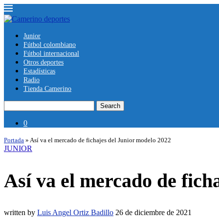
Junior
Fútbol colombiano
Fútbol internacional
Otros deportes
Estadísticas
Radio
Tienda Camerino
Search
0
Portada
»
Así va el mercado de fichajes del Junior modelo 2022
JUNIOR
Así va el mercado de fich
written by
Luis Angel Ortiz Badillo
26 de diciembre de 2021