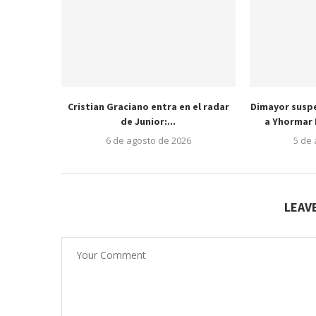
Cristian Graciano entra en el radar
Dimayor susp
de Junior:...
a Yhormar 
6 de agosto de 2026
5 de
LEAV