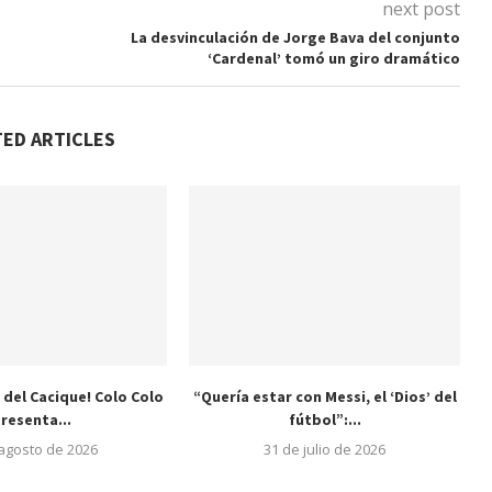
next post
La desvinculación de Jorge Bava del conjunto
‘Cardenal’ tomó un giro dramático
TED ARTICLES
 del Cacique! Colo Colo
“Quería estar con Messi, el ‘Dios’ del
resenta...
fútbol”:...
 agosto de 2026
31 de julio de 2026