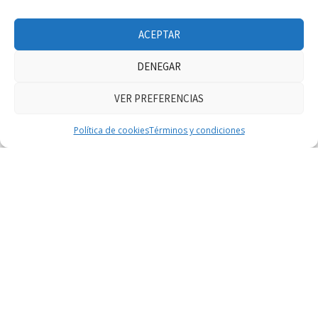
ACEPTAR
DENEGAR
VER PREFERENCIAS
Haz clic para aceptar márketing cookies y
Facebook Feed
Política de cookies
Términos y condiciones
habilitar este contenido
@2023 - Todos los derechos reservados. Diseñado y desarrollado