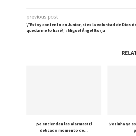
previous post
\”Estoy contento en Junior, si es la voluntad de Dios d
quedarme lo haré\”: Miguel Ángel Borja
RELA
¡Se encienden las alarmas! El
¡Vozinha ya es
delicado momento de...
p