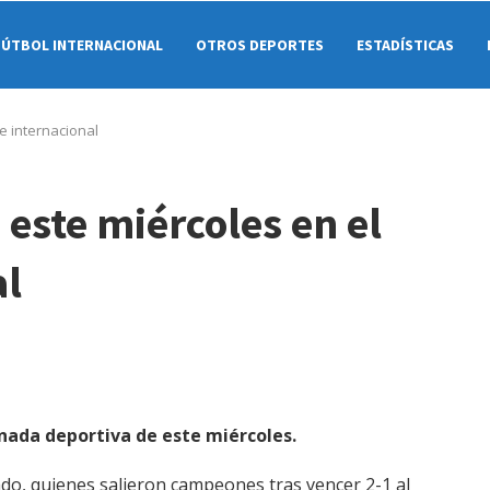
FÚTBOL INTERNACIONAL
OTROS DEPORTES
ESTADÍSTICAS
e internacional
este miércoles en el
al
1
rnada deportiva de este miércoles.
ado, quienes salieron campeones tras vencer 2-1 al