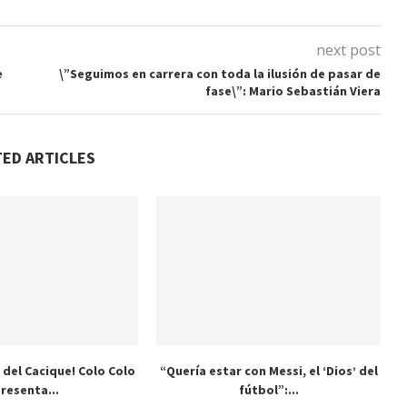
next post
e
\”Seguimos en carrera con toda la ilusión de pasar de
fase\”: Mario Sebastián Viera
TED ARTICLES
 del Cacique! Colo Colo
“Quería estar con Messi, el ‘Dios’ del
resenta...
fútbol”:...