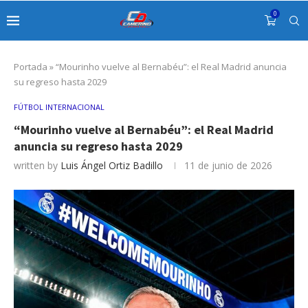
0
Portada
»
“Mourinho vuelve al Bernabéu”: el Real Madrid anuncia
su regreso hasta 2029
FÚTBOL INTERNACIONAL
“Mourinho vuelve al Bernabéu”: el Real Madrid
anuncia su regreso hasta 2029
written by
Luis Ángel Ortiz Badillo
11 de junio de 2026