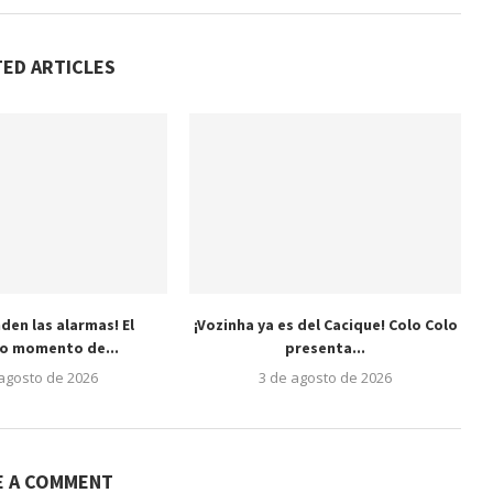
TED ARTICLES
den las alarmas! El
¡Vozinha ya es del Cacique! Colo Colo
do momento de...
presenta...
 agosto de 2026
3 de agosto de 2026
E A COMMENT