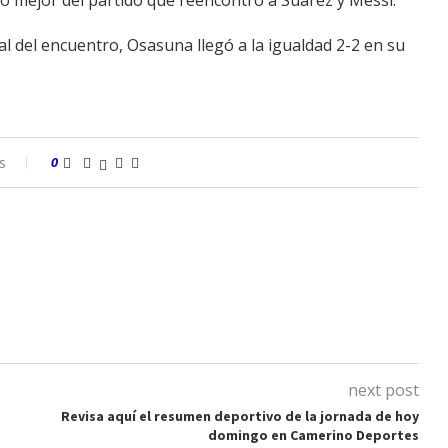
lo mejor del partido que reencontró a Suárez y Messi.
 del encuentro, Osasuna llegó a la igualdad 2-2 en su
s
0
next post
Revisa aquí el resumen deportivo de la jornada de hoy
domingo en Camerino Deportes