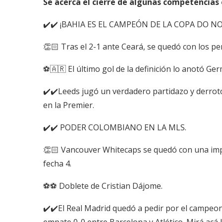
Se acerca el cierre de algunas competencias
✔️✔️ ¡BAHIA ES EL CAMPEÓN DE LA COPA DO N
👏🏻 Tras el 2-1 ante Ceará, se quedó con los pen
⚽🇦🇷 El último gol de la definición lo anotó Ge
✔️✔️Leeds jugó un verdadero partidazo y derrot
en la Premier.
✔️✔️ PODER COLOMBIANO EN LA MLS.
👏🏻 Vancouver Whitecaps se quedó con una impo
fecha 4.
⚽⚽ Doblete de Cristian Dájome.
✔️✔️El Real Madrid quedó a pedir por el campeo