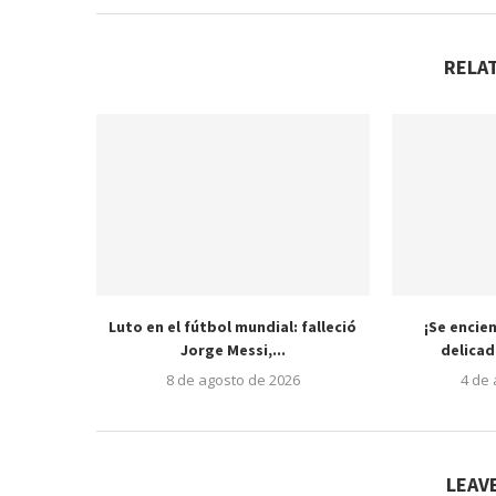
RELA
Luto en el fútbol mundial: falleció
¡Se encien
Jorge Messi,...
delica
8 de agosto de 2026
4 de
LEAV