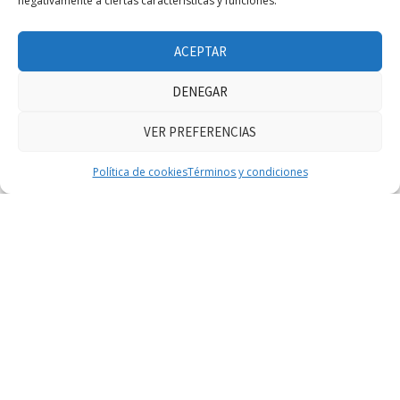
negativamente a ciertas características y funciones.
FACEBOOK FEED
ACEPTAR
DENEGAR
VER PREFERENCIAS
Haz clic para aceptar márketing cookies y
Facebook Feed
Política de cookies
Términos y condiciones
habilitar este contenido
@2023 - Todos los derechos reservados. Diseñado y desarrollado