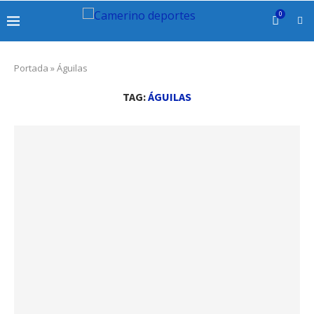
0
Portada
»
Águilas
TAG:
ÁGUILAS