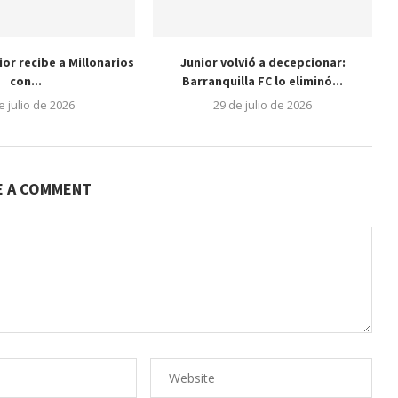
nior recibe a Millonarios
Junior volvió a decepcionar:
con...
Barranquilla FC lo eliminó...
e julio de 2026
29 de julio de 2026
E A COMMENT