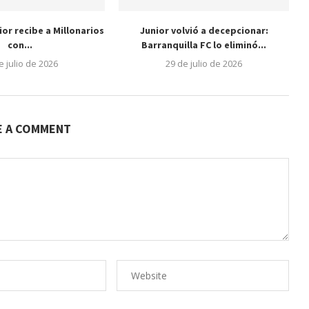
nior recibe a Millonarios
Junior volvió a decepcionar:
con...
Barranquilla FC lo eliminó...
e julio de 2026
29 de julio de 2026
E A COMMENT