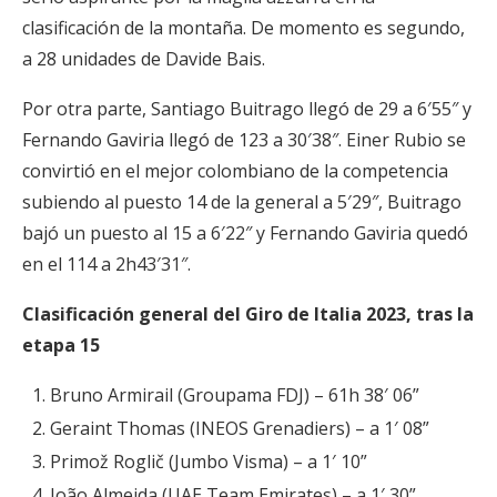
clasificación de la montaña. De momento es segundo,
a 28 unidades de Davide Bais.
Por otra parte, Santiago Buitrago llegó de 29 a 6′55″ y
Fernando Gaviria llegó de 123 a 30′38″. Einer Rubio se
convirtió en el mejor colombiano de la competencia
subiendo al puesto 14 de la general a 5′29″, Buitrago
bajó un puesto al 15 a 6′22″ y Fernando Gaviria quedó
en el 114 a 2h43′31″.
Clasificación general del Giro de Italia 2023, tras la
etapa 15
Bruno Armirail (Groupama FDJ) – 61h 38′ 06”
Geraint Thomas (INEOS Grenadiers) – a 1′ 08”
Primož Roglič (Jumbo Visma) – a 1′ 10”
João Almeida (UAE Team Emirates) – a 1′ 30”