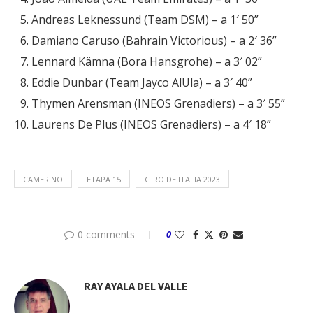
Andreas Leknessund (Team DSM) – a 1′ 50”
Damiano Caruso (Bahrain Victorious) – a 2′ 36”
Lennard Kämna (Bora Hansgrohe) – a 3′ 02”
Eddie Dunbar (Team Jayco AlUla) – a 3′ 40”
Thymen Arensman (INEOS Grenadiers) – a 3′ 55”
Laurens De Plus (INEOS Grenadiers) – a 4′ 18”
CAMERINO
ETAPA 15
GIRO DE ITALIA 2023
0 comments
0
RAY AYALA DEL VALLE