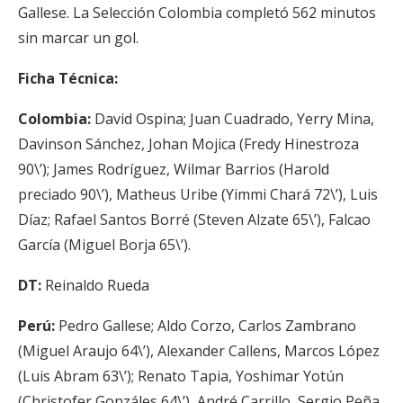
Gallese. La Selección Colombia completó 562 minutos
sin marcar un gol.
Ficha Técnica:
Colombia:
David Ospina; Juan Cuadrado, Yerry Mina,
Davinson Sánchez, Johan Mojica (Fredy Hinestroza
90\’); James Rodríguez, Wilmar Barrios (Harold
preciado 90\’), Matheus Uribe (Yimmi Chará 72\’), Luis
Díaz; Rafael Santos Borré (Steven Alzate 65\’), Falcao
García (Miguel Borja 65\’).
DT:
Reinaldo Rueda
Perú:
Pedro Gallese; Aldo Corzo, Carlos Zambrano
(Miguel Araujo 64\’), Alexander Callens, Marcos López
(Luis Abram 63\’); Renato Tapia, Yoshimar Yotún
(Christofer Gonzáles 64\’), André Carrillo, Sergio Peña