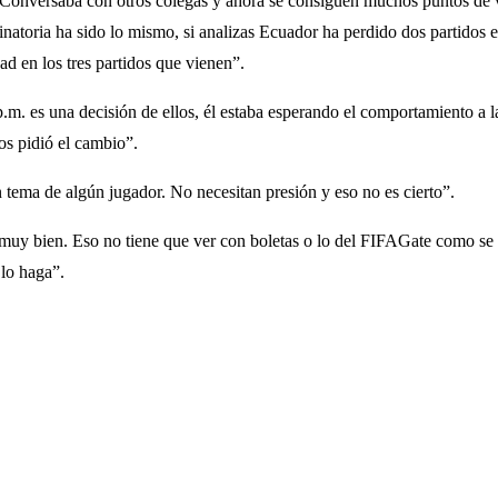
onversaba con otros colegas y ahora se consiguen muchos puntos de vi
inatoria ha sido lo mismo, si analizas Ecuador ha perdido dos partidos 
d en los tres partidos que vienen”.
p.m. es una decisión de ellos, él estaba esperando el comportamiento a 
s pidió el cambio”.
 tema de algún jugador. No necesitan presión y eso no es cierto”.
y bien. Eso no tiene que ver con boletas o lo del FIFAGate como se ha 
lo haga”.