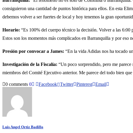
Barranquilla:
“El fenómeno no es solo de Colombia o Barranquilla. C
consiguieron una cantidad de puntos histórica para ellos. En esta Elim
debemos volver a ser fuertes de local y hoy tenemos la gran oportunida
Horario:
“Es 100% del cuerpo técnico la decisión. Volver a las 6:00 
Estos son los momentos más complicados en Barranquilla y por eso no
Presión por convocar a James:
“En la vida Adidas nos ha tocado un
Investigación de la Fiscalía:
“Un poco sorprendido, pero me parece mu
miembros del Comité Ejecutivo anterior. Me parece del todo bien que 
0 comments
0
Facebook
Twitter
Pinterest
Email
Luis Angel Ortiz Badillo