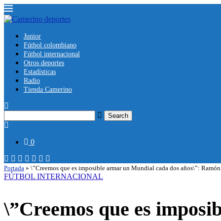
Junior
Fútbol colombiano
Fútbol internacional
Otros deportes
Estadísticas
Radio
Tienda Camerino
Search
0
Portada
»
\”Creemos que es imposible armar un Mundial cada dos años\”: Ramón
FÚTBOL INTERNACIONAL
\”Creemos que es imposi