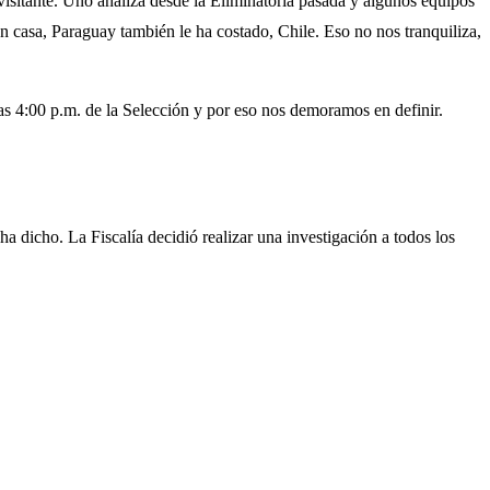
sitante. Uno analiza desde la Eliminatoria pasada y algunos equipos
en casa, Paraguay también le ha costado, Chile. Eso no nos tranquiliza,
las 4:00 p.m. de la Selección y por eso nos demoramos en definir.
dicho. La Fiscalía decidió realizar una investigación a todos los