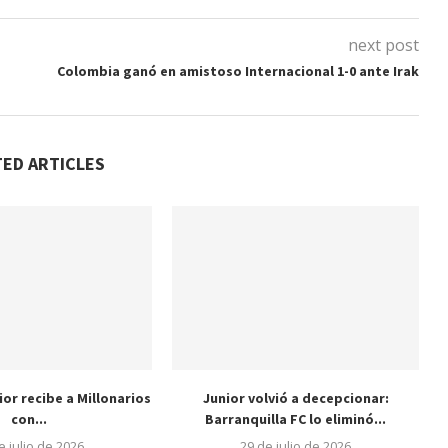
next post
Colombia ganó en amistoso Internacional 1-0 ante Irak
TED ARTICLES
nior recibe a Millonarios
Junior volvió a decepcionar:
con...
Barranquilla FC lo eliminó...
e julio de 2026
29 de julio de 2026