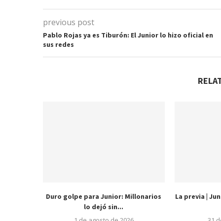
previous post
Pablo Rojas ya es Tiburón: El Junior lo hizo oficial en
sus redes
RELA
Duro golpe para Junior: Millonarios
La previa | Ju
lo dejó sin...
1 de agosto de 2026
31 d