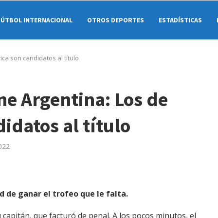
FÚTBOL INTERNACIONAL
OTROS DEPORTES
ESTADÍSTICAS
ca son candidatos al título
ene Argentina: Los de
datos al título
022
d de ganar el trofeo que le falta.
 capitán, que facturó de penal. A los pocos minutos, el