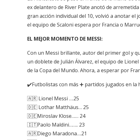
ex delantero de River Plate anotó de arremetida
gran acción individual del 10, volvió a anotar e
el equipo de Scaloni espera por Francia o Marrue
EL MEJOR MOMENTO DE MESSI:
Con un Messi brillante, autor del primer gol y qu
un doblete de Julián Álvarez, el equipo de Lionel
de la Copa del Mundo. Ahora, a esperar por Fra
✔️Futbolistas con más ➕ partidos jugados en la h
🇦🇷 Lionel Messi ….25
🇩🇪 Lothar Matthäus… 25
🇩🇪Miroslav Klose…… 24
🇮🇹Paolo Maldini…….. 23
🇦🇷Diego Maradona….21