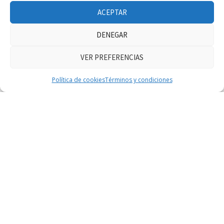
ACEPTAR
DENEGAR
VER PREFERENCIAS
Haz clic para aceptar márketing cookies y
Facebook Feed
Política de cookies
Términos y condiciones
habilitar este contenido
@2023 - Todos los derechos reservados. Diseñado y desarrollado
por
WOW Comerciales S.A.S