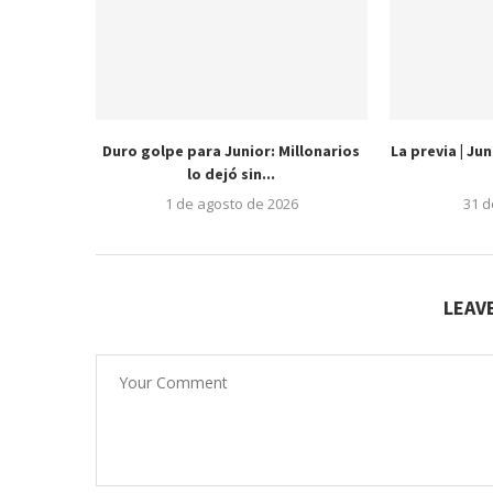
Duro golpe para Junior: Millonarios
La previa | Ju
lo dejó sin...
1 de agosto de 2026
31 d
LEAV