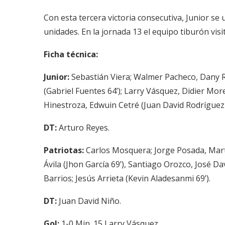
Con esta tercera victoria consecutiva, Junior se 
unidades. En la jornada 13 el equipo tiburón vis
Ficha técnica:
Junior:
Sebastián Viera; Walmer Pacheco, Dany Ro
(Gabriel Fuentes 64’); Larry Vásquez, Didier Mo
Hinestroza, Edwuin Cetré (Juan David Rodríguez 9
DT:
Arturo Reyes.
Patriotas:
Carlos Mosquera; Jorge Posada, Martí
Ávila (Jhon García 69’), Santiago Orozco, José D
Barrios; Jesús Arrieta (Kevin Aladesanmi 69’).
DT:
Juan David Niño.
Gol:
1-0 Min. 15 Larry Vásquez.