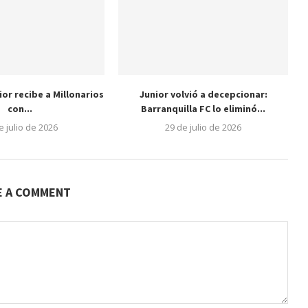
nior recibe a Millonarios
Junior volvió a decepcionar:
con...
Barranquilla FC lo eliminó...
e julio de 2026
29 de julio de 2026
E A COMMENT