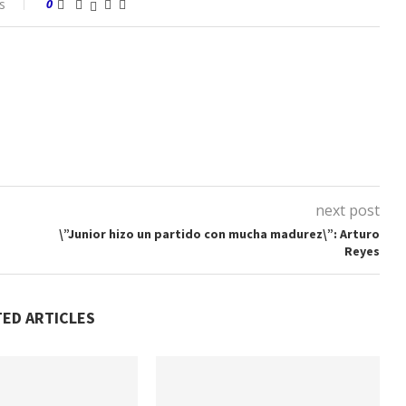
s
0
next post
\”Junior hizo un partido con mucha madurez\”: Arturo
Reyes
TED ARTICLES