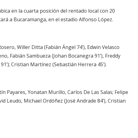
ubica en la cuarta posición del rentado local con 20
itará a Bucaramanga, en el estadio Alfonso López.
sero, Willer Ditta (Fabián Ángel 74’), Edwin Velasco
reno, Fabián Sambueza (Johan Bocanegra 91’), Freddy
1’); Cristian Martínez (Sebastián Herrera 45’).
n Payares, Yonatan Murillo, Carlos De Las Salas; Felipe
avid Leudo, Michael Ordóñez (José Andrade 84’), Cristian