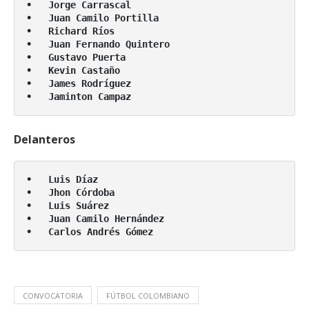
•   Jorge Carrascal

•   Juan Camilo Portilla

•   Richard Ríos

•   Juan Fernando Quintero

•   Gustavo Puerta

•   Kevin Castaño

•   James Rodríguez

•   Jaminton Campaz 
Delanteros
•   Luis Díaz

•   Jhon Córdoba

•   Luis Suárez

•   Juan Camilo Hernández

•   Carlos Andrés Gómez
CONVOCATORIA
FÚTBOL COLOMBIANO