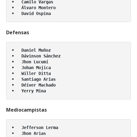
•   Camilo Vargas

•   Álvaro Montero

•   David Ospina
Defensas
•   Daniel Muñoz

•   Dávinson Sánchez

•   Jhon Lucumí

•   Johan Mojica

•   Willer Ditta

•   Santiago Arias

•   Déiver Machado

•   Yerry Mina
Mediocampistas
•   Jefferson Lerma

•   Jhon Arias
