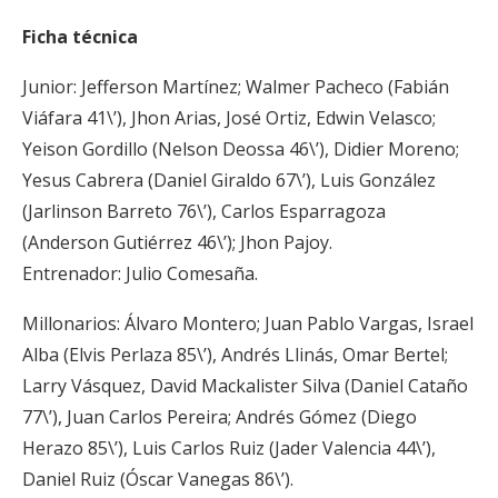
Ficha técnica
Junior: Jefferson Martínez; Walmer Pacheco (Fabián
Viáfara 41\’), Jhon Arias, José Ortiz, Edwin Velasco;
Yeison Gordillo (Nelson Deossa 46\’), Didier Moreno;
Yesus Cabrera (Daniel Giraldo 67\’), Luis González
(Jarlinson Barreto 76\’), Carlos Esparragoza
(Anderson Gutiérrez 46\’); Jhon Pajoy.
Entrenador: Julio Comesaña.
Millonarios: Álvaro Montero; Juan Pablo Vargas, Israel
Alba (Elvis Perlaza 85\’), Andrés Llinás, Omar Bertel;
Larry Vásquez, David Mackalister Silva (Daniel Cataño
77\’), Juan Carlos Pereira; Andrés Gómez (Diego
Herazo 85\’), Luis Carlos Ruiz (Jader Valencia 44\’),
Daniel Ruiz (Óscar Vanegas 86\’).