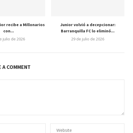
nior recibe a Millonarios
Junior volvió a decepcionar:
con...
Barranquilla FC lo eliminó...
e julio de 2026
29 de julio de 2026
E A COMMENT