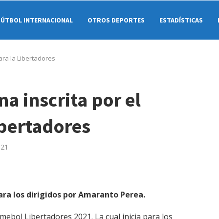
FÚTBOL INTERNACIONAL
OTROS DEPORTES
ESTADÍSTICAS
para la Libertadores
a inscrita por el
ibertadores
021
ara los dirigidos por Amaranto Perea.
mebol Libertadores 2021. La cual inicia para los