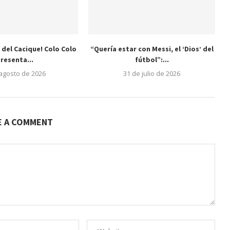
 del Cacique! Colo Colo
“Quería estar con Messi, el ‘Dios’ del
resenta...
fútbol”:...
 agosto de 2026
31 de julio de 2026
E A COMMENT