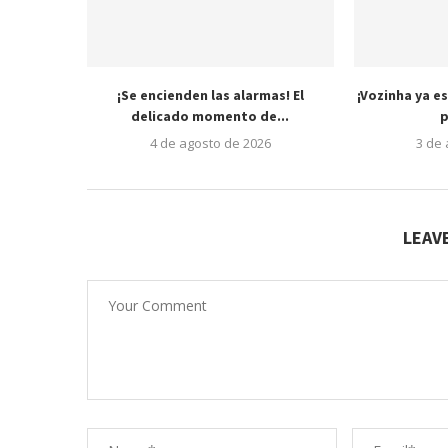
¡Se encienden las alarmas! El
¡Vozinha ya es
delicado momento de...
p
4 de agosto de 2026
3 de
LEAV