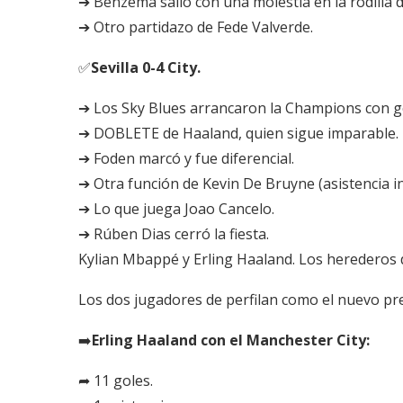
➔ Benzema salió con una molestia en la rodilla 
➔ Otro partidazo de Fede Valverde.
✅
Sevilla 0-4 City.
➔ Los Sky Blues arrancaron la Champions con g
➔ DOBLETE de Haaland, quien sigue imparable.
➔ Foden marcó y fue diferencial.
➔ Otra función de Kevin De Bruyne (asistencia in
➔ Lo que juega Joao Cancelo.
➔ Rúben Dias cerró la fiesta.
Kylian Mbappé y Erling Haaland. Los herederos d
Los dos jugadores de perfilan como el nuevo pre
➡️
Erling Haaland con el Manchester City:
➦ 11 goles.