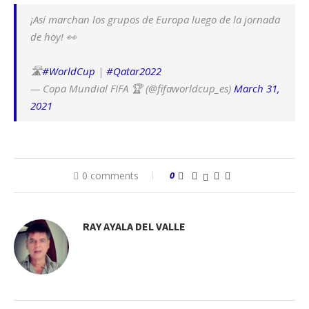
¡Así marchan los grupos de Europa luego de la jornada
de hoy! 👀️
🛣️
#WorldCup
|
#Qatar2022
— Copa Mundial FIFA 🏆 (@fifaworldcup_es)
March 31,
2021
0 comments
0
RAY AYALA DEL VALLE