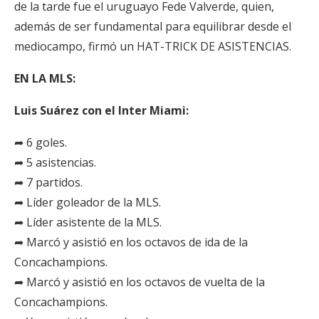
de la tarde fue el uruguayo Fede Valverde, quien,
además de ser fundamental para equilibrar desde el
mediocampo, firmó un HAT-TRICK DE ASISTENCIAS.
EN LA MLS:
Luis Suárez con el Inter Miami:
➦ 6 goles.
➦ 5 asistencias.
➦ 7 partidos.
➦ Líder goleador de la MLS.
➦ Líder asistente de la MLS.
➦ Marcó y asistió en los octavos de ida de la
Concachampions.
➦ Marcó y asistió en los octavos de vuelta de la
Concachampions.