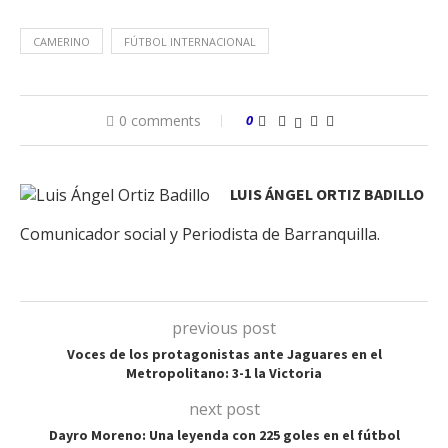
CAMERINO
FÚTBOL INTERNACIONAL
0 comments
0
LUIS ÁNGEL ORTIZ BADILLO
Comunicador social y Periodista de Barranquilla.
previous post
Voces de los protagonistas ante Jaguares en el
Metropolitano: 3-1 la Victoria
next post
Dayro Moreno: Una leyenda con 225 goles en el fútbol