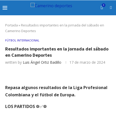
0
Portada
»
Resultados importantes en la jornada del sábado en
Camerino Deportes
FÚTBOL INTERNACIONAL
Resultados importantes en la jornada del sábado
en Camerino Deportes
written by
Luis Ángel Ortiz Badillo
17 de marzo de 2024
Repasa algunos resultados de la Liga Profesional
Colombiana y el fútbol de Europa.
LOS PARTIDOS
⚽✅⚽