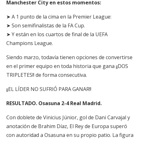
Manchester City en estos momentos:
➤ A 1 punto de la cima en la Premier League:
➤ Son semifinalistas de la FA Cup.
➤ Y están en los cuartos de final de la UEFA
Champions League.
Siendo marzo, todavía tienen opciones de convertirse
en el primer equipo en toda historia que gana ¡¡DOS
TRIPLETES!! de forma consecutiva.
¡¡EL LÍDER NO SUFRIÓ PARA GANAR!!
RESULTADO. Osasuna 2-4 Real Madrid.
Con doblete de Vinicius Júnior, gol de Dani Carvajal y
anotación de Brahim Díaz, El Rey de Europa superó
con autoridad a Osasuna en su propio patio. La figura