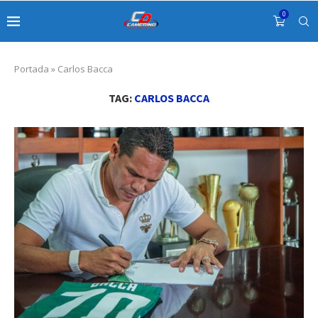
0
Portada
»
Carlos Bacca
TAG:
CARLOS BACCA