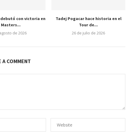
 debutó con victoria en
Tadej Pogacar hace historia en el
l Masters...
Tour de...
 agosto de 2026
26 de julio de 2026
E A COMMENT