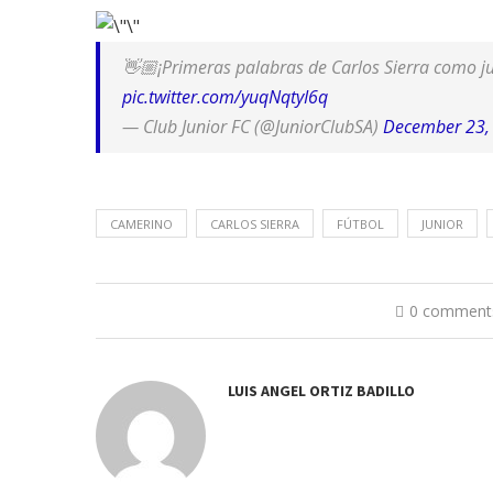
👋🏼¡Primeras palabras de Carlos Sierra como j
pic.twitter.com/yuqNqtyI6q
— Club Junior FC (@JuniorClubSA)
December 23,
CAMERINO
CARLOS SIERRA
FÚTBOL
JUNIOR
0 comment
LUIS ANGEL ORTIZ BADILLO