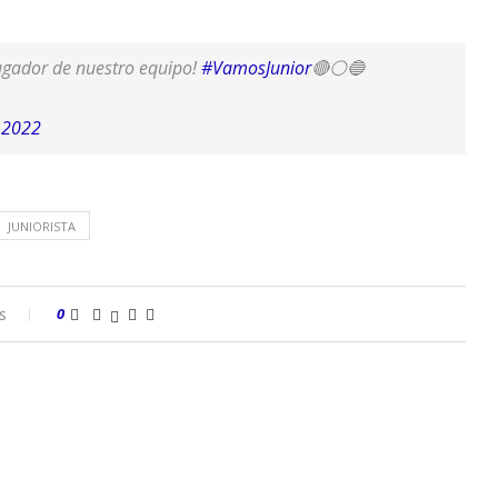
ugador de nuestro equipo!
#VamosJunior
🔴⚪️🔵
 2022
JUNIORISTA
s
0