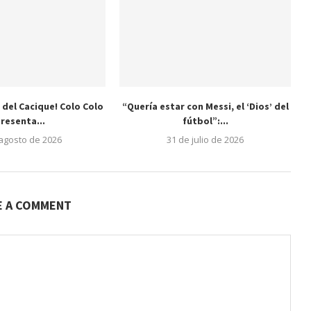
 del Cacique! Colo Colo
“Quería estar con Messi, el ‘Dios’ del
resenta...
fútbol”:...
 agosto de 2026
31 de julio de 2026
E A COMMENT