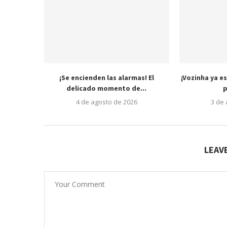
¡Se encienden las alarmas! El
¡Vozinha ya es
delicado momento de...
p
4 de agosto de 2026
3 de
LEAV