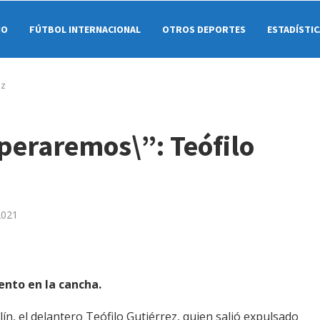
NO
FÚTBOL INTERNACIONAL
OTROS DEPORTES
ESTADÍSTI
ez
peraremos\”: Teófilo
2021
ento en la cancha.
ín, el delantero Teófilo Gutiérrez, quien salió expulsado