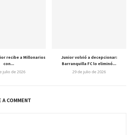
nior recibe a Millonarios
Junior volvió a decepcionar:
con...
Barranquilla FC lo eliminó...
e julio de 2026
29 de julio de 2026
E A COMMENT