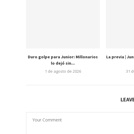
Duro golpe para Junior: Millonarios
La previa | Ju
lo dejó sin...
1 de agosto de 2026
31 d
LEAV