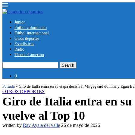
Junior
Fútbol colombiano
Fútbol internacional
Otros deportes
Estadísticas
Radio
Tienda Camerino
Search
0
Portada
»
Giro de Italia entra en su etapa decisiva: Vingegaard domina y Egan Be
OTROS DEPORTES
Giro de Italia entra en s
vuelve al Top 10
written by
Ray Ayala del valle
26 de mayo de 2026