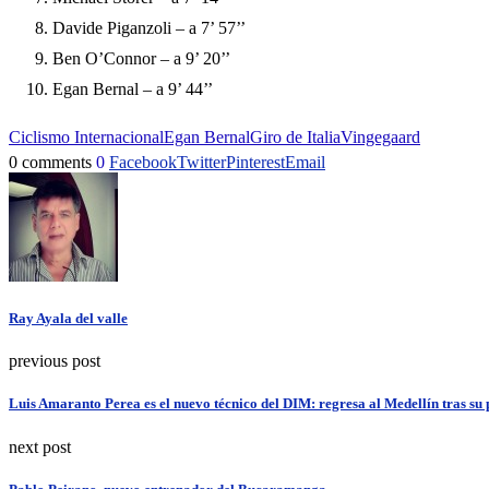
Davide Piganzoli – a 7’ 57’’
Ben O’Connor – a 9’ 20’’
Egan Bernal – a 9’ 44’’
Ciclismo Internacional
Egan Bernal
Giro de Italia
Vingegaard
0 comments
0
Facebook
Twitter
Pinterest
Email
Ray Ayala del valle
previous post
Luis Amaranto Perea es el nuevo técnico del DIM: regresa al Medellín tras su
next post