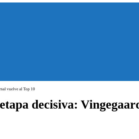
rnal vuelve al Top 10
u etapa decisiva: Vingega