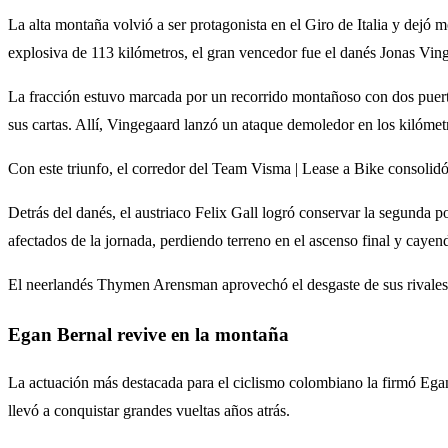
La alta montaña volvió a ser protagonista en el Giro de Italia y dejó m
explosiva de 113 kilómetros, el gran vencedor fue el danés Jonas Vingeg
La fracción estuvo marcada por un recorrido montañoso con dos puertos
sus cartas. Allí, Vingegaard lanzó un ataque demoledor en los kilómetros
Con este triunfo, el corredor del Team Visma | Lease a Bike consolidó
Detrás del danés, el austriaco Felix Gall logró conservar la segunda p
afectados de la jornada, perdiendo terreno en el ascenso final y cayendo
El neerlandés Thymen Arensman aprovechó el desgaste de sus rivales pa
Egan Bernal revive en la montaña
La actuación más destacada para el ciclismo colombiano la firmó Ega
llevó a conquistar grandes vueltas años atrás.