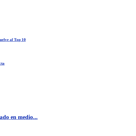
uelve al Top 10
cta
do en medio...