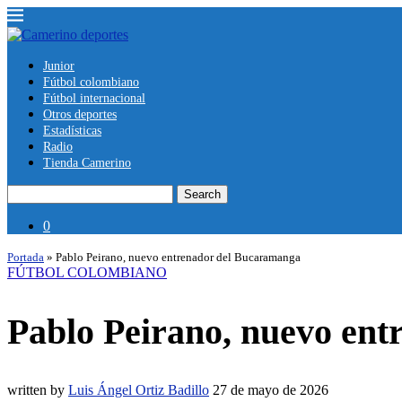
Junior
Fútbol colombiano
Fútbol internacional
Otros deportes
Estadísticas
Radio
Tienda Camerino
Search
0
Portada
»
Pablo Peirano, nuevo entrenador del Bucaramanga
FÚTBOL COLOMBIANO
Pablo Peirano, nuevo en
written by
Luis Ángel Ortiz Badillo
27 de mayo de 2026