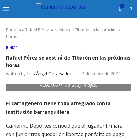
0
Portada
»
Rafael Pérez se vestirá de Tiburón en las próximas
horas
JUNIOR
Colombia's Junior player Rafael Enrique Perez dives to stop a
Rafael Pérez se vestirá de Tiburón en las próximas
ball, during their Copa Libertadores 2018 football match
horas
against Argentina's Boca Juniors at the Metropolitano
stadium in Barranquilla, Colombia on May 02, 2018. (Photo
written by
Luis Ángel Ortiz Badillo
2 de enero de 2024
by Luis ACOSTA / AFP) (Photo credit should read LUIS
ACOSTA/AFP via Getty Images)
El cartagenero tiene todo arreglado con la
institución barranquillera.
Camerino Deportes conoció que el jugador firmará
con Junior tras quedar en libertad por falta de pago