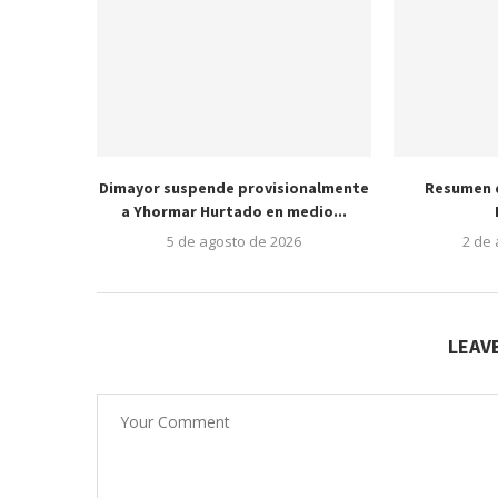
Dimayor suspende provisionalmente
Resumen d
a Yhormar Hurtado en medio...
5 de agosto de 2026
2 de
LEAV