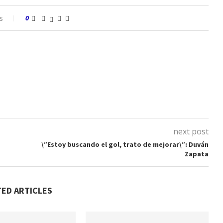
s
0
next post
\”Estoy buscando el gol, trato de mejorar\”: Duván
Zapata
TED ARTICLES