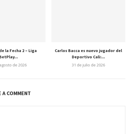
e la Fecha 2 – Liga
Carlos Bacca es nuevo jugador del
BetPlay...
Deportivo Cali:...
 agosto de 2026
31 de julio de 2026
E A COMMENT